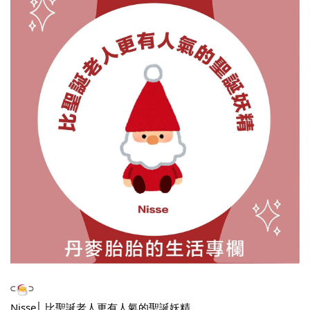
𓍹
𓍻
Nisse│ 比聖誕老人更有人氣的聖誕妖精