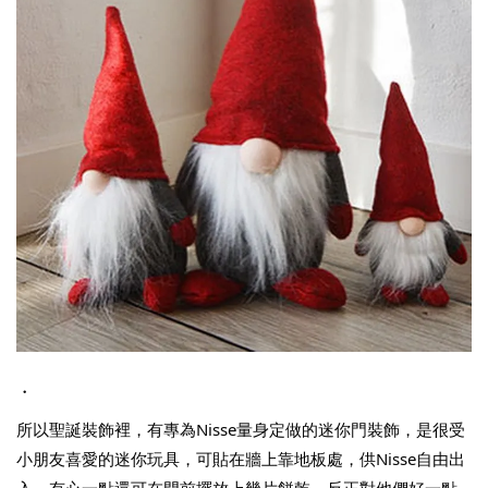
・
所以聖誕裝飾裡，有專為Nisse量身定做的迷你門裝飾，是很受
小朋友喜愛的迷你玩具，可貼在牆上靠地板處，供Nisse自由出
入～有心一點還可在門前擺放上幾片餅乾，反正對他們好一點