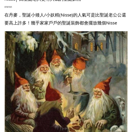
𓎒
在丹麥，聖誕小矮人/小妖精(Nisse)的人氣可是比聖誕老公公還
要高上許多！幾乎家家戶戶的聖誕裝飾都會擺放幾個Nisse