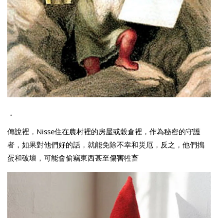
・
傳說裡，Nisse住在農村裡的房屋或穀倉裡，作為秘密的守護
者，如果對他們好的話，就能免除不幸和災厄，反之，他們搗
蛋和破壞，可能會偷竊東西甚至傷害牲畜