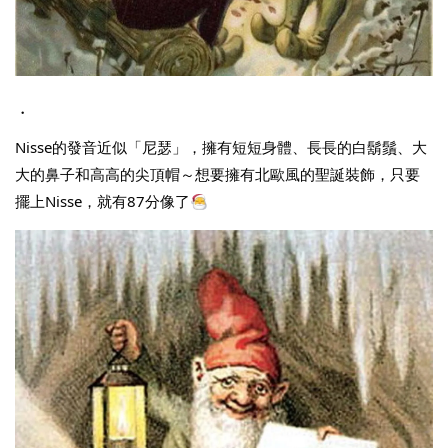
・
Nisse的發音近似「尼瑟」，擁有短短身體、長長的白鬍鬚、大
大的鼻子和高高的尖頂帽～想要擁有北歐風的聖誕裝飾，只要
擺上Nisse，就有87分像了