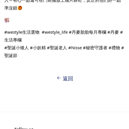
準沒錯
#westyle生活選物
#westyle_life
#丹麥胎胎每月專欄
#丹麥
#
生活專欄
#聖誕小矮人
#小妖精
#聖誕老人
#Nisse
#秘密守護者
#禮物
#
聖誕節
返回