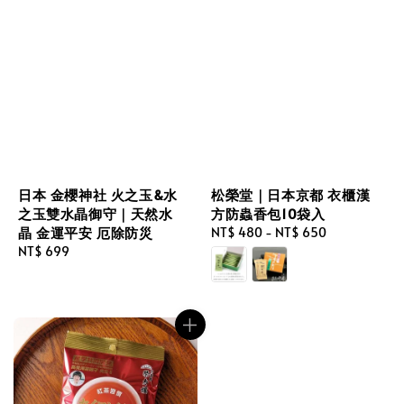
日本 金櫻神社 火之玉&水
松榮堂｜日本京都 衣櫃漢
之玉雙水晶御守｜天然水
方防蟲香包10袋入
晶 金運平安 厄除防災
Regular
NT$ 480
-
NT$ 650
Regular
NT$ 699
price
price