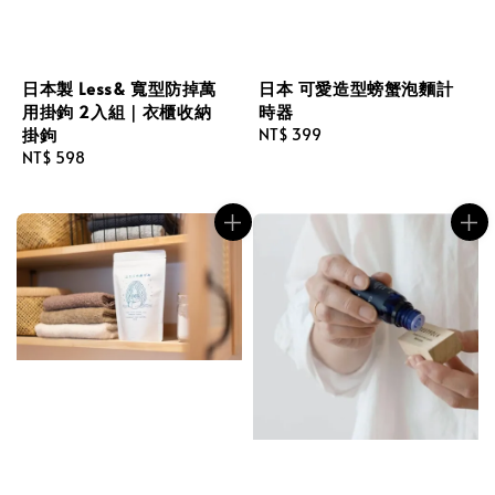
日本製 Less& 寬型防掉萬
日本 可愛造型螃蟹泡麵計
用掛鉤 2入組｜衣櫃收納
時器
掛鉤
Regular
NT$ 399
Regular
NT$ 598
price
price