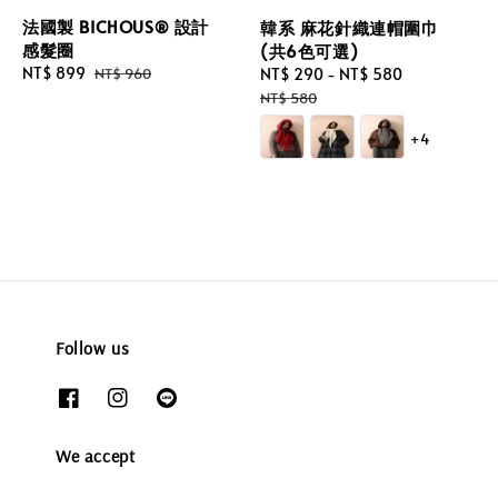
法國製 BICHOUS® 設計
韓系 麻花針織連帽圍巾
感髮圈
(共6色可選)
Sale
NT$ 899
Regular
Sale
NT$ 290
-
NT$ 580
Regular
NT$ 960
price
price
price
price
NT$ 580
+4
Follow us
We accept