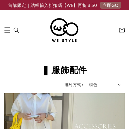
立即GO
首購限定｜結帳輸入折扣碼【WE】再折＄50
❚ 服飾配件
排列方式 :