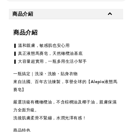
商品介紹
商品介紹
❚ 溫和親膚，敏感肌也安心用
❚ 真正液態馬賽皂，天然橄欖油基底
❚ 大容量超實用，一瓶多用生活小幫手
一瓶搞定｜洗澡・洗臉・貼身衣物
來自法國、百年古法煉製，享譽全球的【Alepia液態馬
賽皂】
嚴選頂級有機橄欖油，不含棕櫚油及椰子油，親膚保濕
力全面升級。
洗後肌膚柔滑不緊繃，水潤光澤有感！
商品特色