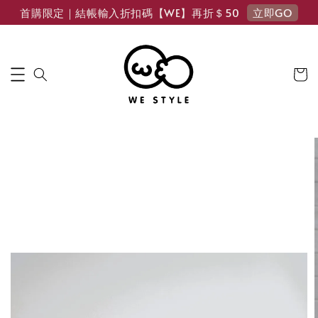
立即GO
首購限定｜結帳輸入折扣碼【WE】再折＄50