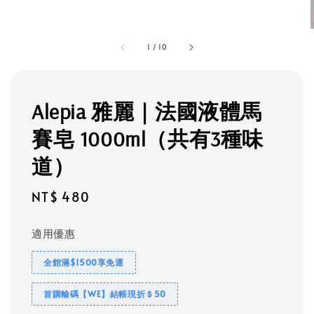
1
/
10
Alepia 雅麗｜法國液體馬
賽皂 1000ml（共有3種味
道）
Regular
NT$ 480
price
適用優惠
全館滿$1500享免運
首購輸碼【WE】結帳現折＄50