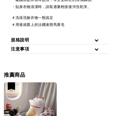
・貼身衣物清潔時，請取適量輕搓後沖洗乾淨。
＃洗澡洗臉衣物一瓶搞定
＃用過就愛上的法國液態馬賽皂
規格說明
注意事項
推薦商品
優惠