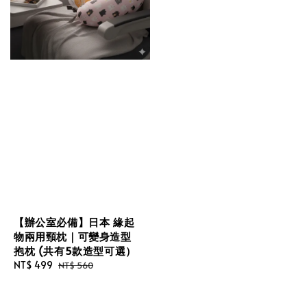
【辦公室必備】日本 緣起
物兩用頸枕｜可變身造型
抱枕 (共有5款造型可選）
Sale
NT$ 499
Regular
NT$ 560
price
price