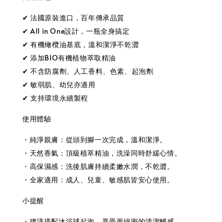
✔ 法國原裝進口，百年傳承品質
✔ All in One設計，一瓶全身搞定
✔ 有機橄欖油基底，溫和潔淨不乾澀
✔ 添加BIO有機植物萃取精油
✔ 不含防腐劑、人工香料、色素、起泡劑
✔ 敏弱肌、幼兒亦適用
✔ 支持環境永續製程
使用體驗
・純淨親膚：從頭到腳一次完成，溫和潔淨。
・天然香氣：頂級植萃精油，洗澡同時舒緩心情。
・高保濕感：洗後肌膚持續柔嫩水潤，不乾澀。
・全家適用：成人、兒童、敏感肌皆安心使用。
小提醒
・建議搭配沐浴球起泡，享受更綿密的清潔觸感。