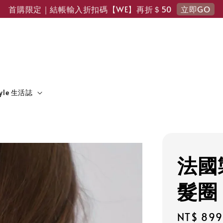
立即GO
首購限定｜結帳輸入折扣碼【WE】再折＄50
tyle 生活誌
法國製
髮圈
Sale
NT$ 899