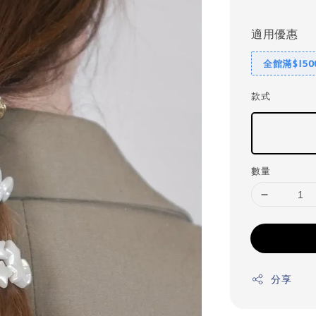
price
適用優惠
全館滿$15
款式
數量
分享