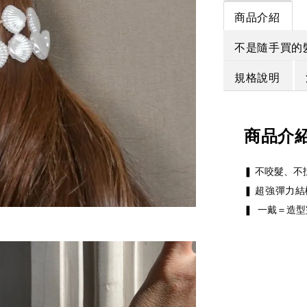
商品介紹
不是隨手買的
規格說明
商品介
❚
不咬髮、不
❚ 超強彈力
❚
一戴＝造型