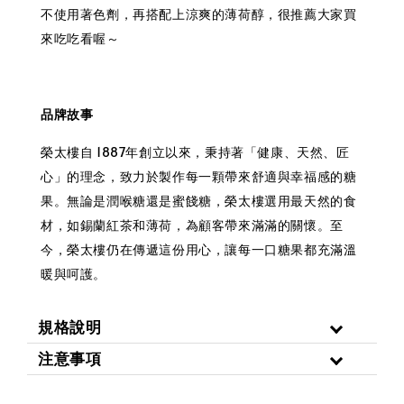
不使用著色劑，再搭配上涼爽的薄荷醇，很推薦大家買
來吃吃看喔～
品牌故事
榮太樓自 1887年創立以來，秉持著「健康、天然、匠
心」的理念，致力於製作每一顆帶來舒適與幸福感的糖
果。無論是潤喉糖還是蜜餞糖，榮太樓選用最天然的食
材，如錫蘭紅茶和薄荷，為顧客帶來滿滿的關懷。至
今，榮太樓仍在傳遞這份用心，讓每一口糖果都充滿溫
暖與呵護。
規格說明
注意事項