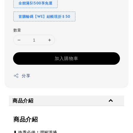
全館滿$1500享免運
首購輸碼【WE】結帳現折＄50
數量
加入購物車
分享
商品介紹
商品介紹
❚ 換季必備！潤喉護嗓