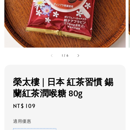
1
/
6
榮太樓 | 日本 紅茶習慣 錫
蘭紅茶潤喉糖 80g
Regular
NT$ 109
price
適用優惠