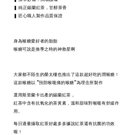
❚ 純正錫蘭紅茶，甘醇茶香
❚ 匠心職人製作品質保證
身為喉糖愛好者的胎胎
喉糖可說是換季之時的神救星啊
大家都不陌生的榮太樓也推出了這款超好吃的潤喉糖！
這款喉糖以 ”預防喉嚨痛的喉糖”為理念所製作
選用斯里蘭卡出產的錫蘭紅茶，
紅茶中含有抗氧化的茶黃素，溫和甜味對喉嚨有舒緩作
用。
每日適量攝取紅茶好處多多據說紅茶還有抗菌的功效
喔！